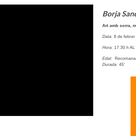
Borja San
Art amb sorra, m
Data
: 8 de febre
Hora
: 17.30 h 
Edat:
Recomanada
Durada:
45′