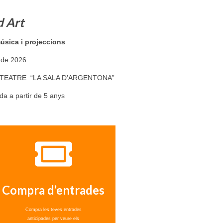
d Art
úsica i projeccions
r de 2026
AL TEATRE “LA SALA D’ARGENTONA”
 a partir de 5 anys
Compra d’entrades
Compra les teves entrades
anticipades per veure els