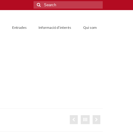
Search
for:
s
Entrades
Informació d’interès
Qui som