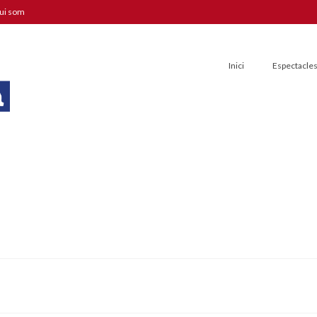
ui som
Inici
Espectacle